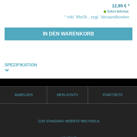
12,95
€
*
Sofort lieferbar.
* inkl. MwSt., zzgl. Versandkosten
IN DEN WARENKORB
SPEZIFIKATION
Sprachfassung
Albanisch, Englische Originalfassung - Untertitel: Deutsch
(optional)
ANMELDEN
MEIN KONTO
STARTSEITE
Thematik
gay
Genre
ZUR STANDARD-WEBSITE WECHSELN
Drama
Produktionsjahr