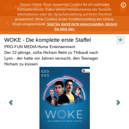
Dieser Online-Shop verwendet Cookies für ein optimales
Einkaufserlebnis. Dabei werden beispielsweise die Session-
Informationen oder die Spracheinstellung auf Ihrem Rechner
gespeichert. Ohne Cookies ist der Funktionsumfang des Online-
ZURÜCK
Shops eingeschränkt.
Sind Sie damit nicht einverstanden, klicken
Sie bitte hier.
WOKE - Die komplette erste Staffel
PRO-FUN MEDIA Home Entertainment
Der 22-jährige, süße Hicham flieht zu Thibault nach
Lyon - der hatte vor Jahren versucht, den Teenager
Hicham zu küssen. . .