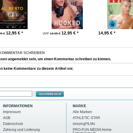
12,95
€ *
12,95
€ *
14,95
€ *
95 €
UVP
13,95 €
 KOMMENTAR SCHREIBEN
ssen
angemeldet
sein, um einen Kommentar schreiben zu können.
en keine Kommentare zu diesem Artikel vor.
ABONNIEREN
INFORMATIONEN
MARKE
Impressum
Alle Marken
AGB
ATHLETIC-STAR
Datenschutz
missingFILMs
Zahlung und Lieferung
PRO-FUN MEDIA Home