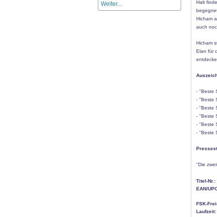
Halt find
Weiter...
begegnet
Hicham al
auch noc
Hicham st
Elan für
entdecke
Auszeich
- ''Beste 
- ''Beste
- ''Beste
- ''Beste
- ''Best
- ''Beste
Presses
''Die zwe
Titel-Nr.:
EAN/UPC
FSK-Fre
Laufzeit: