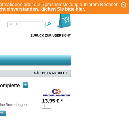
formationen oder die Spracheinstellung auf Ihrem Rechner
ANMELDEN
REGISTRIEREN
KONTO
ht einverstanden, klicken Sie bitte hier.
SUCHE
ZURÜCK ZUR ÜBERSICHT
NÄCHSTER ARTIKEL
omplette
13,95
€
*
ine Bewertungen
RB