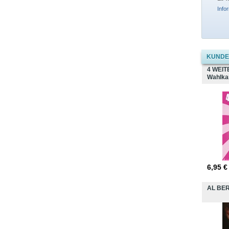
Info
KUNDEN
4 WEIT
Wahlka
6,95
€
AL BE