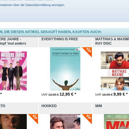
rmationen über die Datenübermittlung anzeigen.
, DIE DIESEN ARTIKEL GEKAUFT HABEN, KAUFTEN AUCH:
ERE JAHRE -
EVERYTHING IS FREE
MATTHIAS & MAXIM
mpf 'mal anders
RAY DISC
 *
12,95
€ *
9,99
€ *
UVP
13,95 €
UVP
16,95 €
RTO
HOOKED
M/M