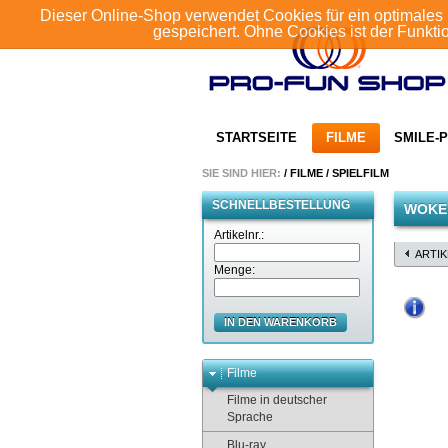
Dieser Online-Shop verwendet Cookies für ein optimales 
gespeichert. Ohne Cookies ist der Funkt
STARTSEITE
FILME
SMILE-P
SIE SIND HIER:
/
FILME
/
SPIELFILM
SCHNELLBESTELLUNG
WOKE 
Artikelnr.:
ARTI
Menge:
IN DEN WARENKORB
Filme
Filme in deutscher
Sprache
Blu-ray