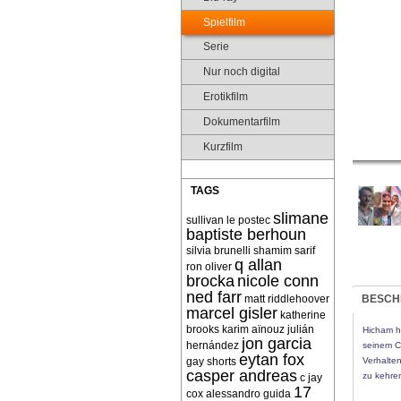
Spielfilm
Serie
Nur noch digital
Erotikfilm
Dokumentarfilm
Kurzfilm
TAGS
slimane
sullivan le postec
baptiste berhoun
silvia brunelli
shamim sarif
q allan
ron oliver
brocka
nicole conn
ned farr
matt riddlehoover
BESCH
marcel gisler
katherine
brooks
karim aïnouz
julián
Hicham h
jon garcia
hernández
seinem Co
eytan fox
gay shorts
Verhalte
casper andreas
zu kehre
c jay
17
cox
alessandro guida