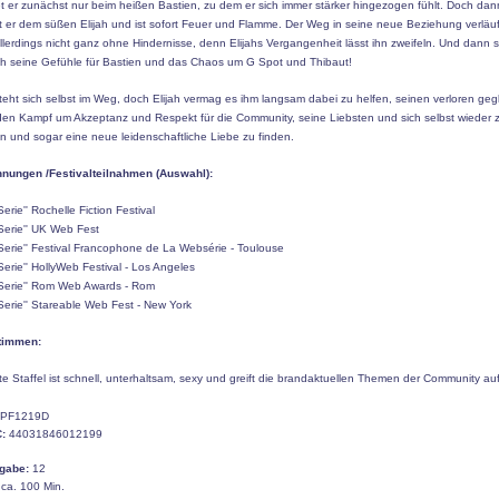
et er zunächst nur beim heißen Bastien, zu dem er sich immer stärker hingezogen fühlt. Doch dan
 er dem süßen Elijah und ist sofort Feuer und Flamme. Der Weg in seine neue Beziehung verläuft
lerdings nicht ganz ohne Hindernisse, denn Elijahs Vergangenheit lässt ihn zweifeln. Und dann s
h seine Gefühle für Bastien und das Chaos um G Spot und Thibaut!
eht sich selbst im Weg, doch Elijah vermag es ihm langsam dabei zu helfen, seinen verloren ge
 den Kampf um Akzeptanz und Respekt für die Community, seine Liebsten und sich selbst wieder 
n und sogar eine neue leidenschaftliche Liebe zu finden.
nungen /Festivalteilnahmen (Auswahl):
Serie'' Rochelle Fiction Festival
 Serie'' UK Web Fest
 Serie'' Festival Francophone de La Websérie - Toulouse
 Serie'' HollyWeb Festival - Los Angeles
e Serie'' Rom Web Awards - Rom
 Serie'' Stareable Web Fest - New York
timmen:
ite Staffel ist schnell, unterhaltsam, sexy und greift die brandaktuellen Themen der Community auf
PF1219D
:
44031846012199
igabe:
12
ca. 100 Min.