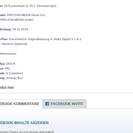
at:
16:9 anamorph (2.35:1 Cinemascope)
udio:
PRO-FUN MEDIA Home Ent.
PRO-FUN MEDIA GmbH
tlichung:
29.11.2019
n/Ton:
Französische Originalfassung in Dolby Digital 5.1 & 2.
:
Deutsch (optional)
ilmvorschau
Typ:
DVD 9
at:
PAL
ode:
0 (codefree)
ung:
Amaray Box
Infos hier
EBOOK KOMMENTARE
FACEBOOK INVITE
EBOOK INHALTE ANZEIGEN
erden Daten an Facebook übermittelt.