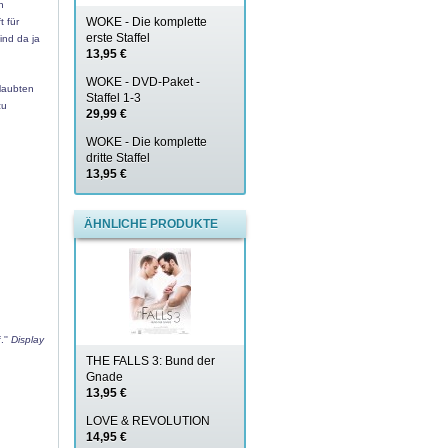
n
WOKE - Die komplette
 für
erste Staffel
ind da ja
13,95 €
WOKE - DVD-Paket -
glaubten
Staffel 1-3
zu
29,99 €
WOKE - Die komplette
dritte Staffel
13,95 €
ÄHNLICHE PRODUKTE
.''
Display
THE FALLS 3: Bund der
Gnade
13,95 €
LOVE & REVOLUTION
14,95 €