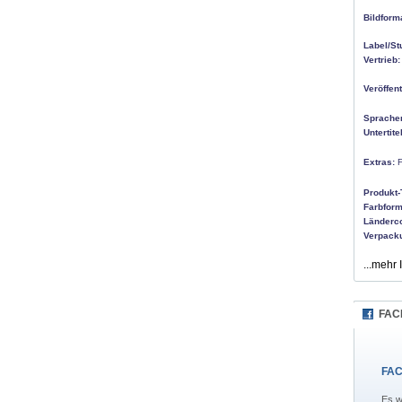
Bildform
Label/St
Vertrieb:
Veröffen
Sprache
Untertitel
Extras:
F
Produkt-
Farbform
Länderc
Verpack
...mehr 
FAC
FAC
Es w