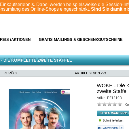
Einkaufserlebnis. Dabei werden beispielsweise die Session-In
ionsumfang des Online-Shops eingeschränkt.
Sind Sie damit nic
REIS /AKTIONEN
GRATIS-MAILINGS & GESCHENKGUTSCHEINE
- DIE KOMPLETTE ZWEITE STAFFEL
KEL ZURÜCK
ARTIKEL 66 VON 223
WOKE - Die k
zweite Staffel
ArtNr.: PF1219D
Ke
IN DEN WARENKO
Sofort lieferbar.
ANZEIGEN
?