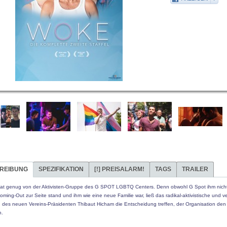
REIBUNG
SPEZIFIKATION
[!]
PREISALARM!
TAGS
TRAILER
at genug von der Aktivisten-Gruppe des G SPOT LGBTQ Centers. Denn obwohl G Spot ihm nicht
ming-Out zur Seite stand und ihm wie eine neue Familie war, ließ das radikal-aktivistische und v
n des neuen Vereins-Präsidenten Thibaut Hicham die Entscheidung treffen, der Organisation de
n.