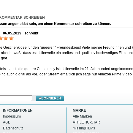
 KOMMENTAR SCHREIBEN
ssen
angemeldet
sein, um einen Kommentar schreiben zu können.
06.05.2019
schreibt:
lle Geschenkidee für den "queeren" Freundeskreis! Viele meiner Freundinnen u
r nicht bewußt, dass es mittlerweile ein breites und qualitativ hochwertiges Film-
gibt.
dels... auch die queere Community ist mittlerweile im 21. Jahrhundert angekommen.
sind auch digital als VoD oder Stream erhältlich (ich sage nur Amazon Prime Video 
ABONNIEREN
INFORMATIONEN
MARKE
Impressum
Alle Marken
AGB
ATHLETIC-STAR
Datenschutz
missingFILMs