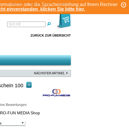
formationen oder die Spracheinstellung auf Ihrem Rechner
ANMELDEN
REGISTRIEREN
KONTO
ht einverstanden, klicken Sie bitte hier.
SUCHE
ZURÜCK ZUR ÜBERSICHT
NÄCHSTER ARTIKEL
chein 100
ine Bewertungen
 PRO-FUN MEDIA Shop
o