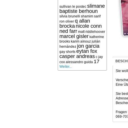
slimane
sullivan le postec
baptiste berhoun
silvia brunelli
shamim sarif
q allan
ron oliver
brocka
nicole conn
ned farr
matt riddlehoover
marcel gisler
katherine
brooks
karim aïnouz
julián
jon garcia
hernández
eytan fox
gay shorts
casper andreas
c jay
17
BESCH
cox
alessandro guida
Weiter...
Sie wol
Versche
Eine Üb
Sie bes
Adresse
Beschen
Fragen 
069-707