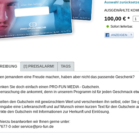
Auswahl zurücksetz
AUSGEWÄHLTE KOMB
100,00
€
*
Sofort lieferbar.
ANZEIGEN
?
REIBUNG
[!]
PREISALARM!
TAGS
len jemandem eine Freude machen, haben aber nicht das passende Geschenk?
nken Sie doch einfach einen PRO-FUN MEDIA - Gutschein.
erraschung die ankommt, denn in unserem Programm ist für jeden Geschmack et
tellen den Gutschein mit gewünschtem Wert und verschenken ihn selbst, oder Sie 
ingabe eine Lieferanschrift und auf Wunsch einen kurzen Text für den Gutschein a
kte den Gutschein mit Informationen zur Herkunft und Einlösung.
hierzu beantworten wir Ihnen gerne unter:
677-0 oder service@pro-fun.de