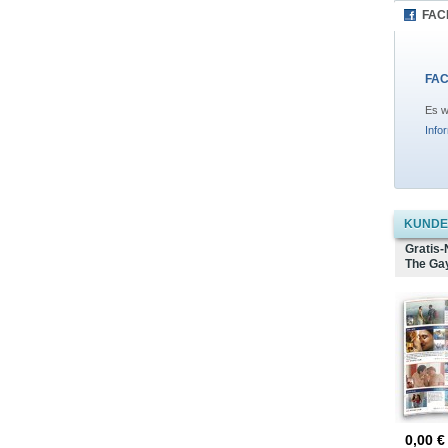
FAC
FAC
Es w
Info
KUNDEN
Gratis-
The Gay
0,00
€