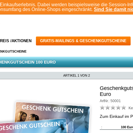
Einkaufserlebnis. Dabei werden beispielsweise die Session-In
ionsumfang des Online-Shops eingeschränkt.
Sind Sie damit nic
REIS /AKTIONEN
GRATIS-MAILINGS & GESCHENKGUTSCHEINE
ENKGUTSCHEINE
HENKGUTSCHEIN 100 EURO
ARTIKEL 1 VON 2
Geschenkguts
Euro
ArtNr.: 50001
Ke
Zum Einkauf im
:
100 Eur