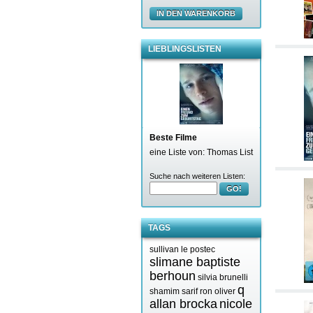
IN DEN WARENKORB
LIEBLINGSLISTEN
Beste Filme
eine Liste von: Thomas List
Suche nach weiteren Listen:
GO!
TAGS
sullivan le postec
slimane baptiste
berhoun
silvia brunelli
q
shamim sarif
ron oliver
allan brocka
nicole