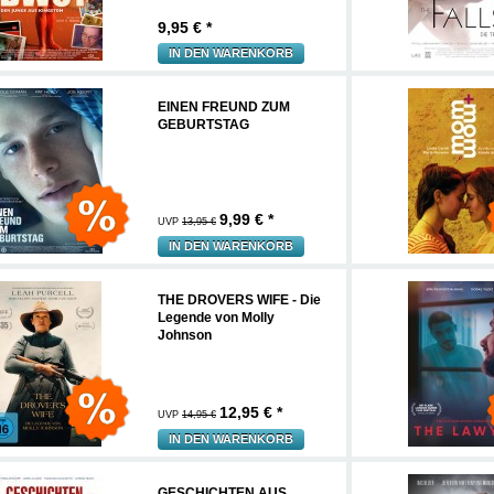
9,95
€ *
IN DEN WARENKORB
EINEN FREUND ZUM
GEBURTSTAG
9,99
€ *
UVP
13,95 €
IN DEN WARENKORB
THE DROVERS WIFE - Die
Legende von Molly
Johnson
12,95
€ *
UVP
14,95 €
IN DEN WARENKORB
GESCHICHTEN AUS