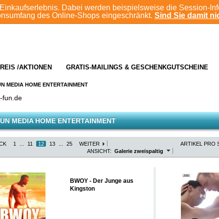
Einkaufserlebnis. Dabei werden beispielsweise die Session-In
ionsumfang des Online-Shops eingeschränkt.
Sind Sie damit nic
REIS /AKTIONEN
GRATIS-MAILINGS & GESCHENKGUTSCHEINE
UN MEDIA HOME ENTERTAINMENT
-fun.de
UN MEDIA HOME ENTERTAINMENT
CK
1
...
11
12
13
...
25
WEITER
ARTIKEL PRO S
ANSICHT:
Galerie zweispaltig
BWOY - Der Junge aus
Kingston