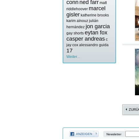
conn
ned farr
matt
marcel
riddlehoover
gisler
katherine brooks
karim aïnouz
julián
jon garcia
hernández
eytan fox
gay shorts
casper andreas
c
jay cox
alessandro guida
17
Weiter...
ZURÜ
ANZEIGEN
?
Newsletter