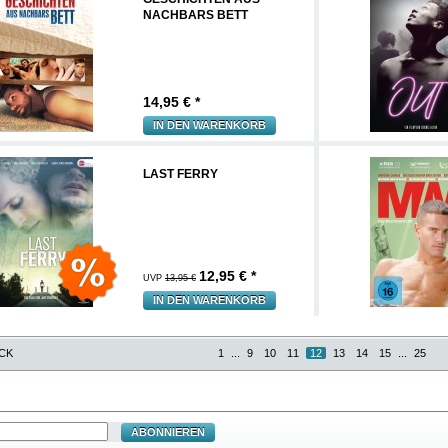
NACHBARS BETT
14,95
€ *
IN DEN WARENKORB
LAST FERRY
12,95
€ *
UVP
13,95 €
IN DEN WARENKORB
CK
1
...
9
10
11
12
13
14
15
...
25
ABONNIEREN