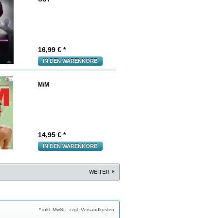
16,99
€ *
IN DEN WARENKORB
M/M
14,95
€ *
IN DEN WARENKORB
WEITER
* inkl. MwSt., zzgl. Versandkosten