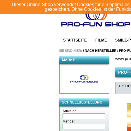
Dieser Online-Shop verwendet Cookies für ein optimales 
gespeichert. Ohne Cookies ist der Funkt
STARTSEITE
FILME
SMILE-P
SIE SIND HIER:
/
NACH HERSTELLER
/
PRO-F
www.pro
MARKE
PRO-F
ZURÜ
SCHNELLBESTELLUNG
Artikelnr.:
Menge: