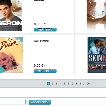
0,00
€ *
MEHR INFO
I am DIVINE
0,00
€ *
MEHR INFO
1
2
3
4
5
6
7
8
9
...
25
ABONNIEREN