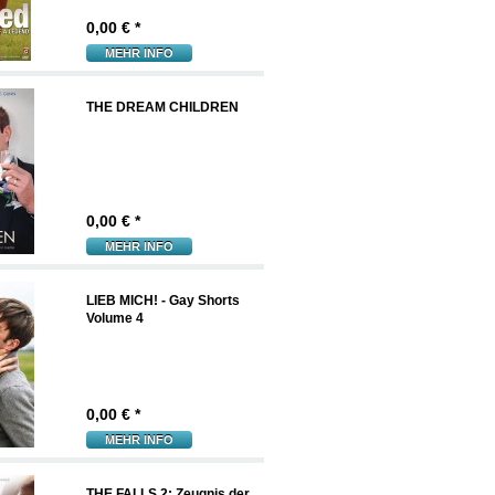
0,00
€ *
MEHR INFO
THE DREAM CHILDREN
0,00
€ *
MEHR INFO
LIEB MICH! - Gay Shorts
Volume 4
0,00
€ *
MEHR INFO
THE FALLS 2: Zeugnis der