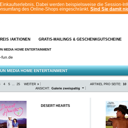
Einkaufserlebnis. Dabei werden beispielsweise die Session-In
ionsumfang des Online-Shops eingeschränkt.
Sind Sie damit nic
REIS /AKTIONEN
GRATIS-MAILINGS & GESCHENKGUTSCHEINE
UN MEDIA HOME ENTERTAINMENT
-fun.de
UN MEDIA HOME ENTERTAINMENT
3
4
5
...
25
WEITER
ARTIKEL PRO SEITE:
10
ANSICHT:
Galerie zweispaltig
DESERT HEARTS