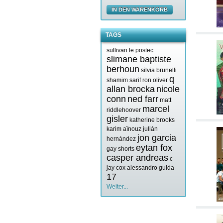
IN DEN WARENKORB
TAGS
sullivan le postec
slimane baptiste
berhoun
silvia brunelli
q
shamim sarif
ron oliver
allan brocka
nicole
conn
ned farr
matt
marcel
riddlehoover
gisler
katherine brooks
karim aïnouz
julián
jon garcia
hernández
eytan fox
gay shorts
casper andreas
c
jay cox
alessandro guida
17
Weiter...