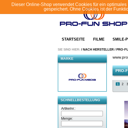
Dieser Online-Shop verwendet Cookies für ein optimales 
gespeichert. Ohne Cookies ist der Funkt
STARTSEITE
FILME
SMILE-P
SIE SIND HIER:
/
NACH HERSTELLER
/
PRO-F
www.pro
MARKE
PRO-F
1
2
SCHNELLBESTELLUNG
Artikelnr.:
Menge: