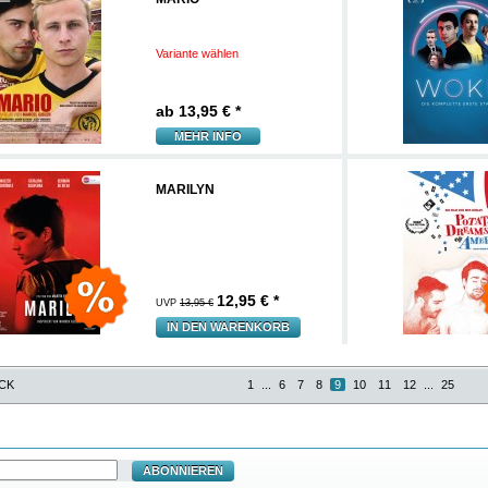
Variante wählen
ab 13,95
€ *
MEHR INFO
MARILYN
12,95
€ *
UVP
13,95 €
IN DEN WARENKORB
CK
1
...
6
7
8
9
10
11
12
...
25
ABONNIEREN