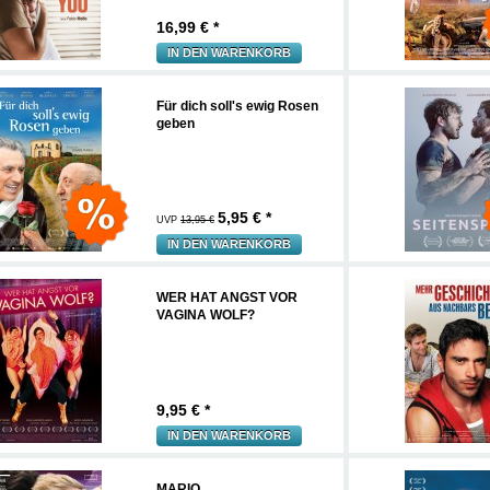
16,99
€ *
IN DEN WARENKORB
Für dich soll's ewig Rosen
geben
5,95
€ *
UVP
13,95 €
IN DEN WARENKORB
WER HAT ANGST VOR
VAGINA WOLF?
9,95
€ *
IN DEN WARENKORB
MARIO