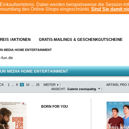
Einkaufserlebnis. Dabei werden beispielsweise die Session-In
ionsumfang des Online-Shops eingeschränkt.
Sind Sie damit nic
REIS /AKTIONEN
GRATIS-MAILINGS & GESCHENKGUTSCHEINE
UN MEDIA HOME ENTERTAINMENT
-fun.de
UN MEDIA HOME ENTERTAINMENT
CK
1
...
8
9
10
...
25
WEITER
ARTIKEL PRO S
ANSICHT:
Galerie zweispaltig
BORN FOR YOU