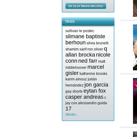
IN DEN WARENKORB
TAGS
sullivan le postec
slimane baptiste
berhoun
silvia brunelli
q
shamim sarif
ron oliver
allan brocka
nicole
conn
ned farr
matt
marcel
riddlehoover
gisler
katherine brooks
karim aïnouz
julián
jon garcia
hernández
eytan fox
gay shorts
casper andreas
c
jay cox
alessandro guida
17
Weiter...