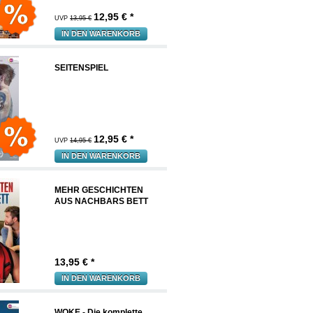
12,95
€ *
UVP
13,95 €
IN DEN WARENKORB
SEITENSPIEL
12,95
€ *
UVP
14,95 €
IN DEN WARENKORB
MEHR GESCHICHTEN
AUS NACHBARS BETT
13,95
€ *
IN DEN WARENKORB
WOKE - Die komplette