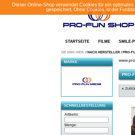
Dieser Online-Shop verwendet Cookies für ein optimales 
gespeichert. Ohne Cookies ist der Funkt
STARTSEITE
FILME
SMILE-P
SIE SIND HIER:
/
NACH HERSTELLER
/
PRO-F
www.pro
MARKE
PRO-F
ZURÜ
SCHNELLBESTELLUNG
Artikelnr.:
Menge: