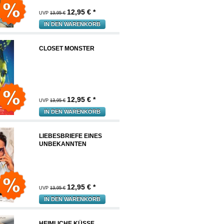
12,95
€ *
UVP
13,95 €
IN DEN WARENKORB
CLOSET MONSTER
12,95
€ *
UVP
13,95 €
IN DEN WARENKORB
LIEBESBRIEFE EINES
UNBEKANNTEN
12,95
€ *
UVP
13,95 €
IN DEN WARENKORB
HEIMLICHE KÜSSE