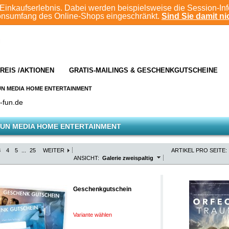
Einkaufserlebnis. Dabei werden beispielsweise die Session-In
ionsumfang des Online-Shops eingeschränkt.
Sind Sie damit nic
REIS /AKTIONEN
GRATIS-MAILINGS & GESCHENKGUTSCHEINE
UN MEDIA HOME ENTERTAINMENT
-fun.de
UN MEDIA HOME ENTERTAINMENT
3
4
5
...
25
WEITER
ARTIKEL PRO SEITE:
ANSICHT:
Galerie zweispaltig
Geschenkgutschein
Variante wählen