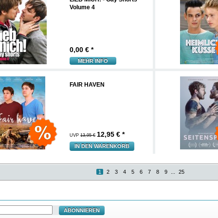
Volume 4
0,00
€ *
MEHR INFO
FAIR HAVEN
12,95
€ *
UVP
13,95 €
IN DEN WARENKORB
1
2
3
4
5
6
7
8
9
...
25
ABONNIEREN