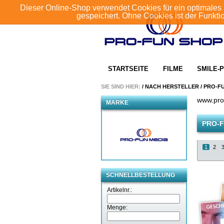
Dieser Online-Shop verwendet Cookies für ein optimales 
gespeichert. Ohne Cookies ist der Funkt
STARTSEITE
FILME
SMILE-P
SIE SIND HIER:
/
NACH HERSTELLER
/
PRO-F
www.pro
MARKE
PRO-F
1
2
SCHNELLBESTELLUNG
Artikelnr.:
Menge: