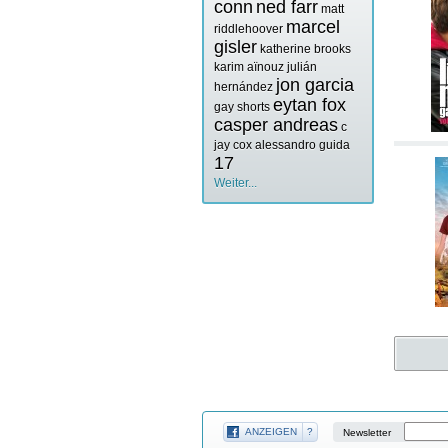
conn
ned farr
matt
marcel
riddlehoover
gisler
katherine brooks
karim aïnouz
julián
jon garcia
hernández
eytan fox
gay shorts
casper andreas
c
jay cox
alessandro guida
17
Weiter...
ANZEIGEN
?
Newsletter