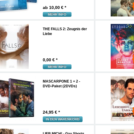
ab 10,00
€ *
MEHR INFO
THE FALLS 2: Zeugnis der
Liebe
0,00
€ *
MEHR INFO
MASCARPONE 1 + 2 -
DVD-Paket (2DVDs)
24,95
€ *
IN DEN WARENKORB
LIEB MICH! - Gay Shorts