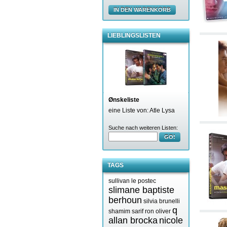
IN DEN WARENKORB
LIEBLINGSLISTEN
Ønskeliste
eine Liste von: Atle Lysa
Suche nach weiteren Listen:
GO!
TAGS
sullivan le postec
slimane baptiste
berhoun
silvia brunelli
q
shamim sarif
ron oliver
allan brocka
nicole