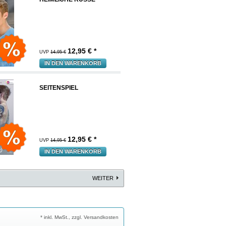
12,95
€ *
UVP
14,95 €
IN DEN WARENKORB
SEITENSPIEL
12,95
€ *
UVP
14,95 €
IN DEN WARENKORB
WEITER
* inkl. MwSt., zzgl. Versandkosten