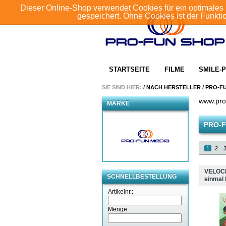
Dieser Online-Shop verwendet Cookies für ein optimales 
gespeichert. Ohne Cookies ist der Funkt
STARTSEITE
FILME
SMILE-P
SIE SIND HIER:
/
NACH HERSTELLER
/
PRO-F
www.pro
MARKE
PRO-F
1
2
VELOCI
SCHNELLBESTELLUNG
einmal 
Artikelnr.:
Menge: