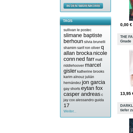
IN DEN WARENKORB
TAGS
0,00
€
sullivan le postec
slimane baptiste
THE FA
berhoun
Gnade
silvia brunelli
q
shamim sarif
ron oliver
allan brocka
nicole
conn
ned farr
matt
marcel
riddlehoover
gisler
katherine brooks
karim aïnouz
julián
jon garcia
hernández
eytan fox
gay shorts
casper andreas
13,95
c
jay cox
alessandro guida
17
DARKLA
tiefer 
Weiter...