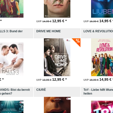
 *
12,95
€ *
14,95
€ 
UVP
14,95 €
UVP
16,99 €
LLS 3: Bund der
DRIVE ME HOME
LOVE & REVOLUTI
€ *
12,95
€ *
14,95
€ 
UVP
13,95 €
UVP
16,99 €
NDS: Bist du bereit
CIURÈ
ToY - Liebe hilft Wu
zu gehen?
heilen