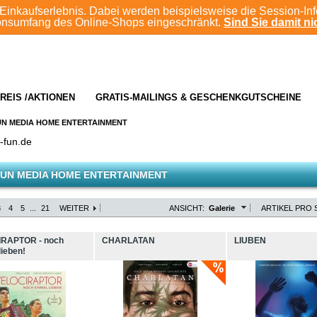
Einkaufserlebnis. Dabei werden beispielsweise die Session-In
ionsumfang des Online-Shops eingeschränkt.
Sind Sie damit nic
REIS /AKTIONEN
GRATIS-MAILINGS & GESCHENKGUTSCHEINE
UN MEDIA HOME ENTERTAINMENT
-fun.de
UN MEDIA HOME ENTERTAINMENT
3
4
5
...
21
WEITER
ANSICHT:
Galerie
ARTIKEL PRO S
RAPTOR - noch
CHARLATAN
LIUBEN
lieben!