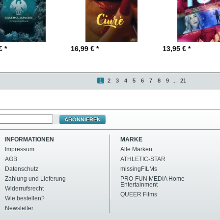
€ *
16,99
€ *
13,95
€ *
1
2
3
4
5
6
7
8
9
...
21
ABONNIEREN
INFORMATIONEN
MARKE
Impressum
Alle Marken
AGB
ATHLETIC-STAR
Datenschutz
missingFILMs
Zahlung und Lieferung
PRO-FUN MEDIA Home
Entertainment
Widerrufsrecht
QUEER Films
Wie bestellen?
Newsletter