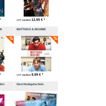
*
12,95
€ *
UVP
13,95 €
ON
MATTHIAS & MAXIME
*
9,99
€ *
UVP
16,95 €
nden
Geschenkgutschein