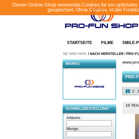
Dieser Online-Shop verwendet Cookies für ein optimales 
gespeichert. Ohne Cookies ist der Funkt
STARTSEITE
FILME
SMILE-P
SIE SIND HIER:
/
NACH HERSTELLER
/
PRO-F
www.pro
MARKE
PRO-F
1
2
15 YE
SCHNELLBESTELLUNG
Artikelnr.:
Menge: