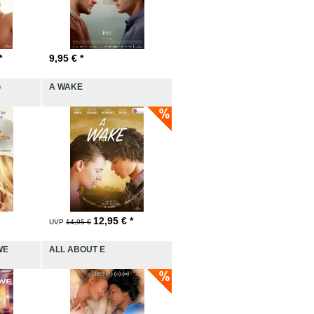
*
9,95
€ *
G
A WAKE
12,95
€ *
UVP
14,95 €
WE
ALL ABOUT E