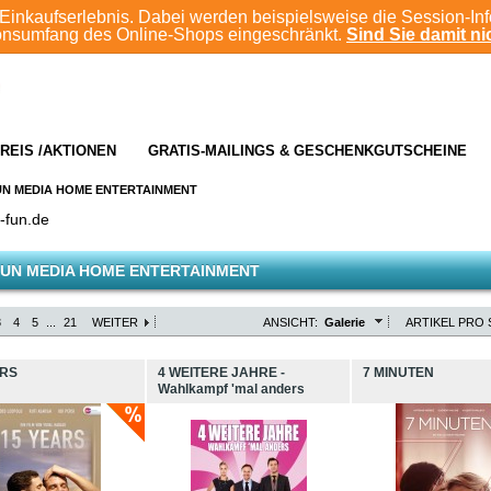
Einkaufserlebnis. Dabei werden beispielsweise die Session-In
ionsumfang des Online-Shops eingeschränkt.
Sind Sie damit nic
REIS /AKTIONEN
GRATIS-MAILINGS & GESCHENKGUTSCHEINE
UN MEDIA HOME ENTERTAINMENT
-fun.de
UN MEDIA HOME ENTERTAINMENT
3
4
5
...
21
WEITER
ANSICHT:
Galerie
ARTIKEL PRO 
ARS
4 WEITERE JAHRE -
7 MINUTEN
Wahlkampf 'mal anders