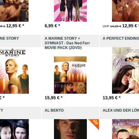
12,95
€ *
6,95
€ *
12,95
€ 
95 €
UVP
14,95 €
INE STORY
A MARINE STORY +
A PERFECT ENDIN
GYMNAST - Das Ned Farr
MOVIE PACK (2DVD)
€ *
15,95
€ *
13,95
€ *
TY
AL BERTO
ALEX UND DER LÖ