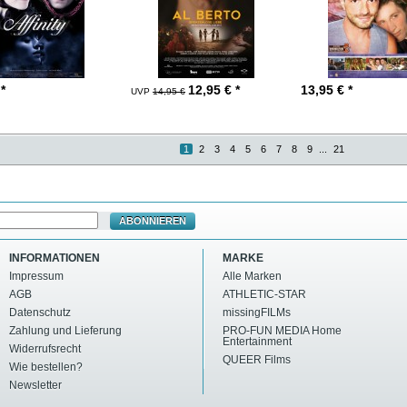
 *
12,95
€ *
13,95
€ *
UVP
14,95 €
1
2
3
4
5
6
7
8
9
...
21
ABONNIEREN
INFORMATIONEN
MARKE
Impressum
Alle Marken
AGB
ATHLETIC-STAR
Datenschutz
missingFILMs
Zahlung und Lieferung
PRO-FUN MEDIA Home
Entertainment
Widerrufsrecht
QUEER Films
Wie bestellen?
Newsletter