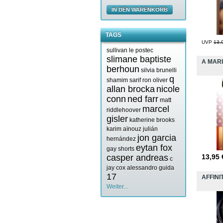
IN DEN WARENKORB
TAGS
UVP
13,
sullivan le postec
slimane baptiste
A MAR
berhoun
silvia brunelli
q
shamim sarif
ron oliver
allan brocka
nicole
conn
ned farr
matt
marcel
riddlehoover
gisler
katherine brooks
karim aïnouz
julián
jon garcia
hernández
eytan fox
gay shorts
casper andreas
13,95
c
jay cox
alessandro guida
17
AFFINI
Weiter...