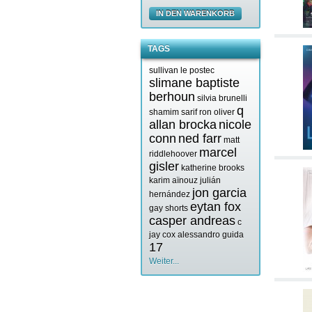
IN DEN WARENKORB
TAGS
sullivan le postec
slimane baptiste
berhoun
silvia brunelli
q
shamim sarif
ron oliver
allan brocka
nicole
conn
ned farr
matt
marcel
riddlehoover
gisler
katherine brooks
karim aïnouz
julián
jon garcia
hernández
eytan fox
gay shorts
casper andreas
c
jay cox
alessandro guida
17
Weiter...