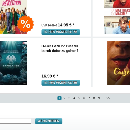
14,95
€ *
UVP
16,99 €
IN DEN WARENKORB
DARKLANDS: Bist du
bereit tiefer zu gehen?
16,99
€ *
IN DEN WARENKORB
1
2
3
4
5
6
7
8
9
...
25
ABONNIEREN