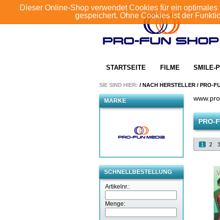
Dieser Online-Shop verwendet Cookies für ein optimales 
gespeichert. Ohne Cookies ist der Funkt
STARTSEITE
FILME
SMILE-P
SIE SIND HIER:
/
NACH HERSTELLER
/
PRO-F
www.pro
MARKE
PRO-F
1
2
SCHNELLBESTELLUNG
Artikelnr.:
Menge: