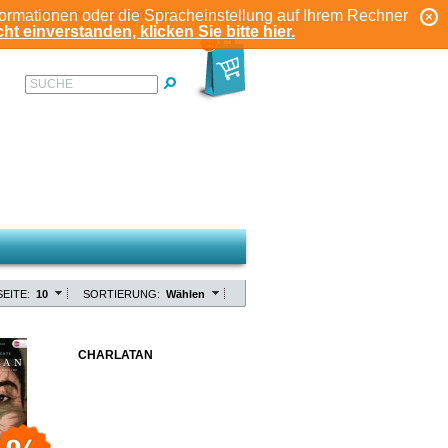
formationen oder die Spracheinstellung auf Ihrem Rechner
ANMELDEN
REGISTRIEREN
KONTO
ht einverstanden, klicken Sie bitte hier.
1
SUCHE
EITE:
10
SORTIERUNG:
Wählen
CHARLATAN