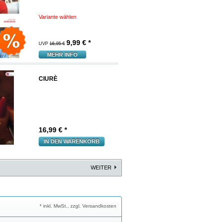
Variante wählen
9,99
€ *
UVP
16,95 €
MEHR INFO
CIURÈ
16,99
€ *
IN DEN WARENKORB
WEITER
* inkl. MwSt., zzgl. Versandkosten