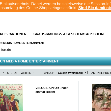
Einkaufserlebnis. Dabei werden beispielsweise die Session-In
ionsumfang des Online-Shops eingeschränkt.
Sind Sie damit nic
REIS /AKTIONEN
GRATIS-MAILINGS & GESCHENKGUTSCHEINE
UN MEDIA HOME ENTERTAINMENT
-fun.de
UN MEDIA HOME ENTERTAINMENT
3
4
5
...
25
WEITER
ANSICHT:
Galerie zweispaltig
ARTIKEL PRO S
VELOCIRAPTOR - noch
einmal lieben!