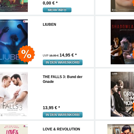
0,00
€ *
MEHR INFO
LIUBEN
14,95
€ *
UVP
16,99 €
IN DEN WARENKORB
THE FALLS 3: Bund der
Gnade
13,95
€ *
IN DEN WARENKORB
LOVE & REVOLUTION