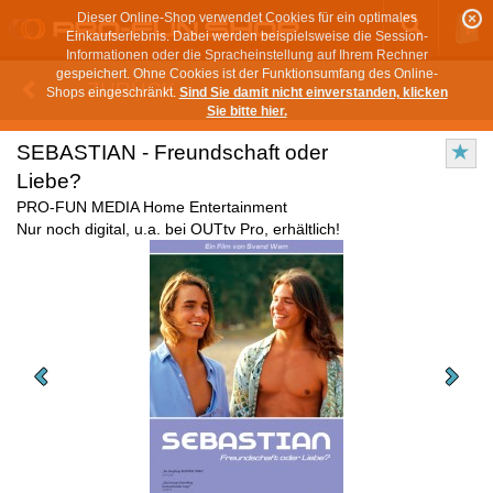
Dieser Online-Shop verwendet Cookies für ein optimales
Einkaufserlebnis. Dabei werden beispielsweise die Session-
Informationen oder die Spracheinstellung auf Ihrem Rechner
gespeichert. Ohne Cookies ist der Funktionsumfang des Online-
ZURÜCK
Shops eingeschränkt.
Sind Sie damit nicht einverstanden, klicken
Sie bitte hier.
SEBASTIAN - Freundschaft oder
Liebe?
PRO-FUN MEDIA Home Entertainment
Nur noch digital, u.a. bei OUTtv Pro, erhältlich!