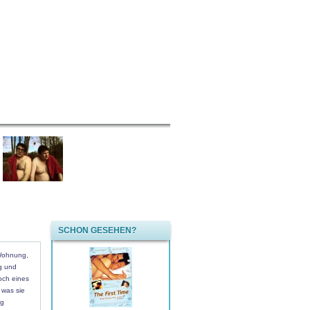
SCHON GESEHEN?
 Wohnung,
g und
och eines
 was sie
ig