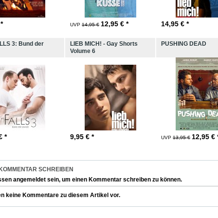
 *
12,95
€ *
14,95
€ *
UVP
14,95 €
LLS 3: Bund der
LIEB MICH! - Gay Shorts
PUSHING DEAD
Volume 6
€ *
9,95
€ *
12,95
€ 
UVP
13,95 €
 KOMMENTAR SCHREIBEN
ssen
angemeldet
sein, um einen Kommentar schreiben zu können.
en keine Kommentare zu diesem Artikel vor.