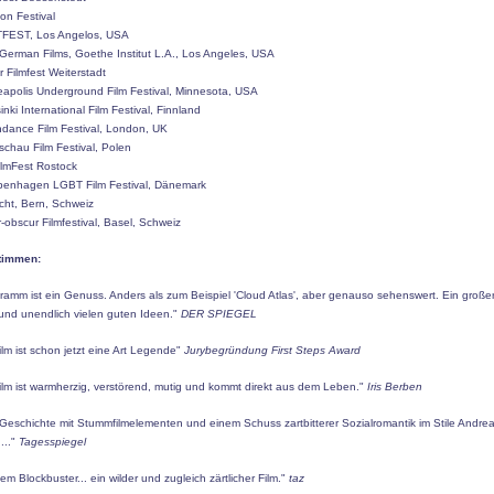
ion Festival
TFEST, Los Angelos, USA
 German Films, Goethe Institut L.A., Los Angeles, USA
r Filmfest Weiterstadt
eapolis Underground Film Festival, Minnesota, USA
sinki International Film Festival, Finnland
ndance Film Festival, London, UK
schau Film Festival, Polen
ilmFest Rostock
penhagen LGBT Film Festival, Dänemark
cht, Bern, Schweiz
ir-obscur Filmfestival, Basel, Schweiz
timmen:
amm ist ein Genuss. Anders als zum Beispiel 'Cloud Atlas', aber genauso sehenswert. Ein große
 und unendlich vielen guten Ideen."
DER SPIEGEL
ilm ist schon jetzt eine Art Legende"
Jurybegründung First Steps Award
ilm ist warmherzig, verstörend, mutig und kommt direkt aus dem Leben."
Iris Berben
e Geschichte mit Stummfilmelementen und einem Schuss zartbitterer Sozialromantik im Stile Andre
..."
Tagesspiegel
m Blockbuster... ein wilder und zugleich zärtlicher Film."
taz