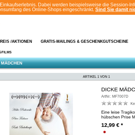
Einkaufserlebnis. Dabei werden beispielsweise die Session-In
ionsumfang des Online-Shops eingeschränkt.
Sind Sie damit nic
REIS /AKTIONEN
GRATIS-MAILINGS & GESCHENKGUTSCHEINE
GFILMS
E MÄDCHEN
ARTIKEL 1 VON 1
DICKE MÄD
ArtNr.: MF7007D
Ke
Eine leise Tragik
hübschen Prise M
12,99
€
*