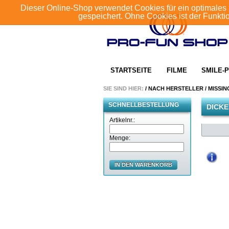
Dieser Online-Shop verwendet Cookies für ein optimales 
gespeichert. Ohne Cookies ist der Funkt
STARTSEITE
FILME
SMILE-P
SIE SIND HIER:
/
NACH HERSTELLER
/
MISSIN
SCHNELLBESTELLUNG
DICK
Artikelnr.:
Menge:
IN DEN WARENKORB