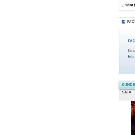
...mehr 
FAC
FAC
Es w
Info
KUNDEN
SATA