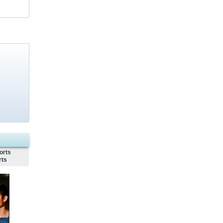
orts
rts