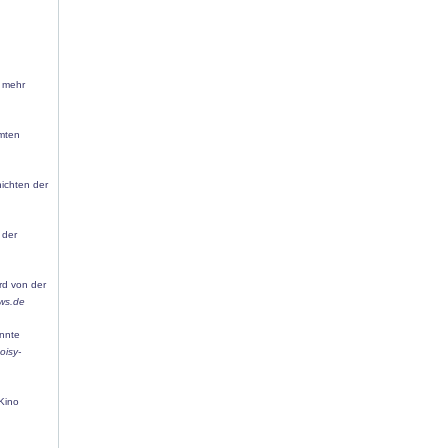
h mehr
amten
ichten der
 der
rd von der
ws.de
annte
oisy-
 Kino