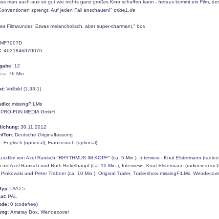
ass man auch aus so gut wie nichts ganz großes Kino schaffen kann - heraus kommt ein Film, der
-Konventionen sprengt. Auf jeden Fall anschauen!"
pride1.de
ines Filmwunder: Etwas melancholisch, aber super-charmant."
box
MF7007D
:
4031846070076
gabe:
12
ca. 76 Min.
at:
Vollbild (1,33:1)
udio:
missingFILMs
PRO-FUN MEDIA GmbH
tlichung:
30.11.2012
n/Ton:
Deutsche Originalfassung
:
Englisch (optional), Französisch (optional)
urzfilm von Axel Ranisch "RHYTHMUS IM KOPF" (ca. 5 Min.), Interview - Knut Elstermann (radioei
mit Axel Ranisch und Ruth Bickelhaupt (ca. 10 Min.), Interview - Knut Elstermann (radioeins) im
 Pinkowski und Peter Trabner (ca. 10 Min.), Original Trailer, Trailershow missingFILMs, Wendecov
Typ:
DVD 5
at:
PAL
ode:
0 (codefree)
ung:
Amaray Box, Wendecover