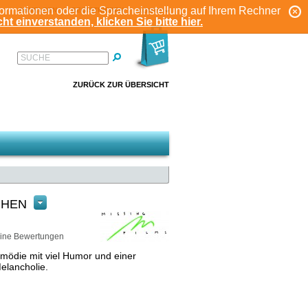
formationen oder die Spracheinstellung auf Ihrem Rechner
ANMELDEN
REGISTRIEREN
KONTO
ht einverstanden, klicken Sie bitte hier.
SUCHE
ZURÜCK ZUR ÜBERSICHT
CHEN
ine Bewertungen
omödie mit viel Humor und einer
elancholie.