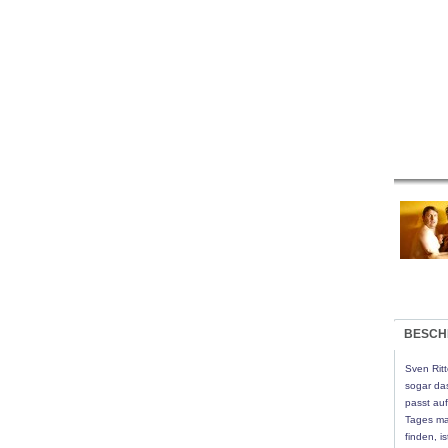
BESCH
Sven Ritt
sogar da
passt auf
Tages ma
finden, i