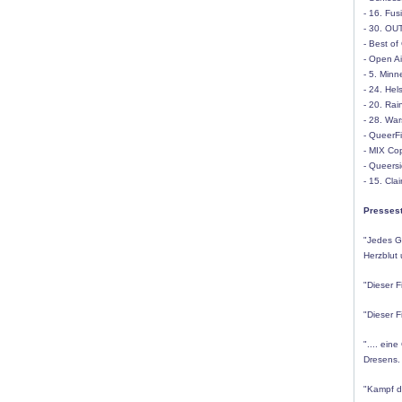
- 16. Fus
- 30. OU
- Best of
- Open Ai
- 5. Minn
- 24. Hel
- 20. Rai
- 28. War
- QueerF
- MIX Co
- Queersi
- 15. Cla
Presses
"Jedes Gr
Herzblut
"Dieser F
"Dieser F
".... ein
Dresens. 
"Kampf de