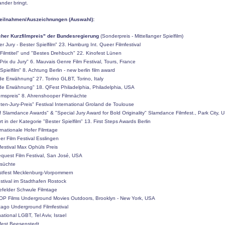
nder bringt.
teilnahmen/Auszeichnungen (Auswahl):
her Kurzfilmpreis" der Bundesregierung
(Sonderpreis - Mittellanger Spielfilm)
der Jury - Bester Spielfilm" 23. Hamburg Int. Queer Filmfestival
 Filmtitel" und "Bestes Drehbuch" 22. Kinofest Lünen
Prix du Jury" 6. Mauvais Genre Film Festival, Tours, France
 Spielfilm" 8. Achtung Berlin - new berlin film award
de Erwähnung" 27. Torino GLBT, Torino, Italy
de Erwähnung" 18. QFest Philadelphia, Philadelphia, USA
kumspreis" 8. Ahrenshooper Filmnächte
ten-Jury-Preis" Festival International Groland de Toulouse
 of Slamdance Awards" & "Special Jury Award for Bold Originality" Slamdance Filmfest., Park City, 
rt in der Kategorie "Bester Spielfilm" 13. First Steps Awards Berlin
ernationale Hofer Filmtage
er Film Festival Esslingen
mfestival Max Ophüls Preis
equest Film Festival, San José, USA
hsüchte
nstfest Mecklenburg-Vorpommern
stival im Stadthafen Rostock
lefelder Schwule Filmtage
P Films Underground Movies Outdoors, Brooklyn - New York, USA
cago Underground Filmfestival
rnational LGBT, Tel Aviv, Israel
sfest Beesenstedt