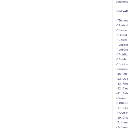
durcheina
Festival
-
"Deutsc
- "Preis 
- "Bester
- "Grand 
- "Bester
- "Loben
- "Loben
- "Publi
- "Studen
- "Spirit
- Nominie
- 45. Int
- 23. Que
- 33. Fil
- 22. Cin
- 41. Se
- Filmku
- FISH-Fe
- 17. Bie
- ROOFTO
- 19. Chi
- 7. Inte
- Schlos