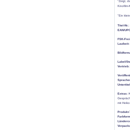
"Zeigt, d
Kinofilm
"Ein kle
Titel-Nr.:
EAN/UPC
FSK-Frei
Laufzeit:
Bildform
Label/St
Vertrieb:
Veröffen
Sprache
Untertitel
Extras:
K
Gespräch 
mit Heiko
Produkt-
Farbform
Länderc
Verpack