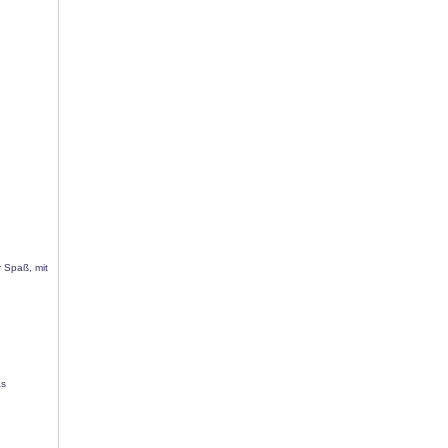
r Spaß, mit
as