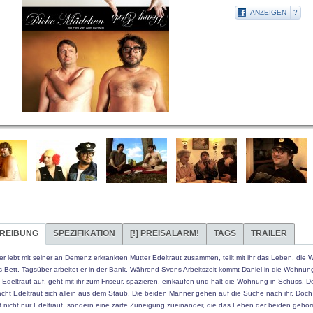
ANZEIGEN
?
REIBUNG
SPEZIFIKATION
[!]
PREISALARM!
TAGS
TRAILER
er lebt mit seiner an Demenz erkrankten Mutter Edeltraut zusammen, teilt mit ihr das Leben, die
s Bett. Tagsüber arbeitet er in der Bank. Während Svens Arbeitszeit kommt Daniel in die Wohnun
 Edeltraut auf, geht mit ihr zum Friseur, spazieren, einkaufen und hält die Wohnung in Schuss. D
cht Edeltraut sich allein aus dem Staub. Die beiden Männer gehen auf die Suche nach ihr. Doch
st nicht nur Edeltraut, sondern eine zarte Zuneigung zueinander, die das Leben der beiden gehör