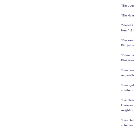
"Ein bege
"Ein kle
"Vielschi
Herz."
BI
"Ein zau
Kinojahre
"Erfrisc
Filmhisto
"Eine an
ungewöhn
"Eine gut
sprühend
"Die Ges
Grenzen d
neighbou
"Das Gefü
schaffen 