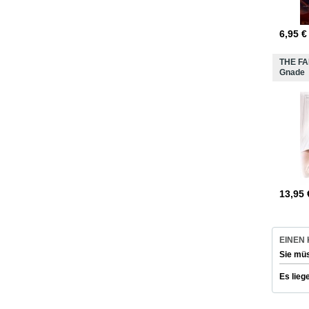
6,95
€
THE FA
Gnade
13,95
EINEN
Sie mü
Es lieg