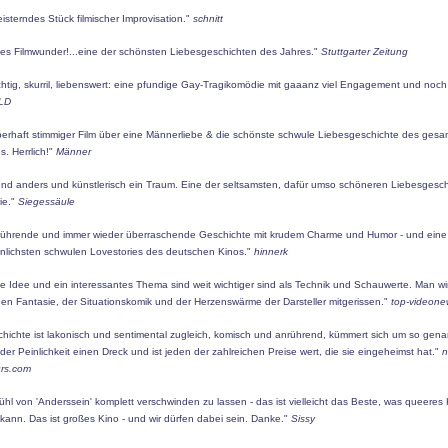
isterndes Stück filmischer Improvisation."
schnitt
ines Filmwunder!...eine der schönsten Liebesgeschichten des Jahres."
Stuttgarter Zeitung
chtig, skurril, liebenswert: eine pfundige Gay-Tragikomödie mit gaaanz viel Engagement und noc
LD
berhaft stimmiger Film über eine Männerliebe & die schönste schwule Liebesgeschichte des ges
s. Herrlich!"
Männer
hend anders und künstlerisch ein Traum. Eine der seltsamsten, dafür umso schöneren Liebesgesch
rie."
Siegessäule
rührende und immer wieder überraschende Geschichte mit krudem Charme und Humor - und eine
lichsten schwulen Lovestories des deutschen Kinos."
hinnerk
e Idee und ein interessantes Thema sind weit wichtiger sind als Technik und Schauwerte. Man wi
en Fantasie, der Situationskomik und der Herzenswärme der Darsteller mitgerissen."
top-videone
chichte ist lakonisch und sentimental zugleich, komisch und anrührend, kümmert sich um so gen
er Peinlichkeit einen Dreck und ist jeden der zahlreichen Preise wert, die sie eingeheimst hat."
n
rs.com
hl von 'Anderssein' komplett verschwinden zu lassen - das ist vielleicht das Beste, was queeres
kann. Das ist großes Kino - und wir dürfen dabei sein. Danke."
Sissy