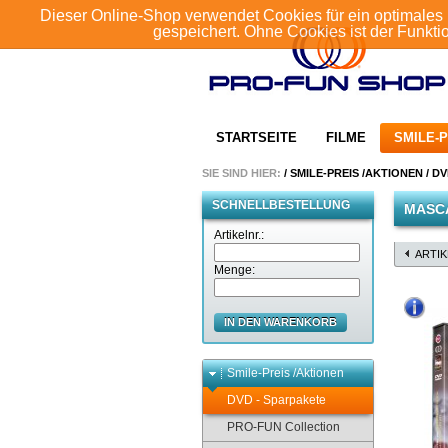
Dieser Online-Shop verwendet Cookies für ein optimales 
gespeichert. Ohne Cookies ist der Funkt
STARTSEITE
FILME
SMILE-P
SIE SIND HIER:
/
SMILE-PREIS /AKTIONEN
/
DV
SCHNELLBESTELLUNG
MASCA
Artikelnr.:
ARTI
Menge:
IN DEN WARENKORB
Smile-Preis /Aktionen
DVD - Sparpakete
PRO-FUN Collection