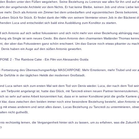
den Boden unter den Füßen wegziehen. Seine Beziehung zu Lorenzo war alles für ihn und auf 
teht der angehende Architekt vor dem Nichts. Er hat keine Bleibe, keinen Job und ohne Liebe ke
ive mehr.
Doch als Antonio ein Zimmer bei dem unbedarften und egozentrischen Denis bekommt,
 Leben Stück für Stück. Er findet dank der Hilfe von seinem Vermieter einen Job in der Bäckerei 
henden Luca und entscheidet sich bald eine Ausbildung zum Konditor zu starten.
ll sich Antonio auf sich selbst fokussieren und sich nicht mehr von einer Beziehung abhängig ma
ndung als Single ist sein neues Credo. Bis dann Antonio den charmanten Mailänder Thomas ken
ernt, der aber das Fokussieren ganz schön erschwert. Um das Ganze noch etwas pikanter zu mac
 Denis haben ein Auge auf den süßen Antonio geworfen.
ONE 2 - The Rainbow Cake -
Ein Film von Alessandro Guida
e Fortsetzung des Überraschungserfolgs MASCARPONE: Mehr Emotionen, mehr Trubel und vor a
ße Gefühle in der täglichen Hektik der modernen Großstadt.
und Luca sehen sich zum ersten Mal seit dem Tod von Denis wieder. Luca, der nach dem Tod sei
 am Tiefpunkt angelangt ist, hatte das Glück, mit Tancredi einen neuen Partner kennenzulernen
ich so sehr auf seine Arbeit konzentriert hat, dass er in seiner Konditorei jetzt die große Karriere
ist klar, dass zwischen den beiden immer noch eine besondere Beziehung besteht, aber Antonio v
g mit etwas anderem und setzt alles daran, Lucas Beziehung zu Tancredi zu unterminieren, obwoh
alten nicht gutheißt.
nio rechtzeitig lernen, die Vergangenheit hinter sich zu lassen, um zu erfahren, was die Zukunft f
t?