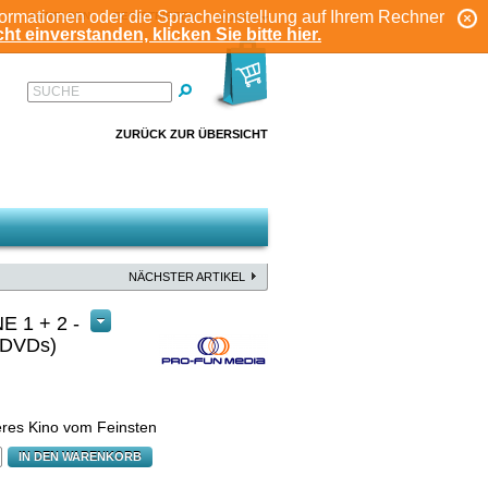
formationen oder die Spracheinstellung auf Ihrem Rechner
ANMELDEN
REGISTRIEREN
KONTO
ht einverstanden, klicken Sie bitte hier.
SUCHE
ZURÜCK ZUR ÜBERSICHT
NÄCHSTER ARTIKEL
 1 + 2 -
2DVDs)
eres Kino vom Feinsten
IN DEN WARENKORB