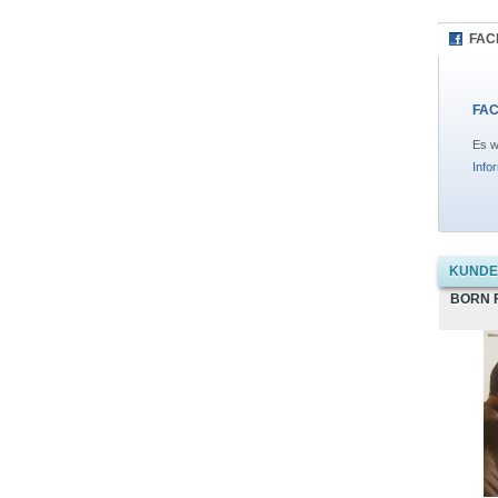
FAC
FAC
Es w
Info
KUNDEN
BORN 