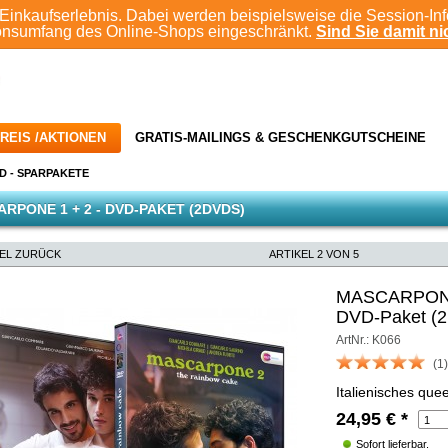
Einkaufserlebnis. Dabei werden beispielsweise die Session-In
ionsumfang des Online-Shops eingeschränkt.
Sind Sie damit nic
REIS /AKTIONEN
GRATIS-MAILINGS & GESCHENKGUTSCHEINE
D - SPARPAKETE
RPONE 1 + 2 - DVD-PAKET (2DVDS)
KEL ZURÜCK
ARTIKEL 2 VON 5
MASCARPONE
DVD-Paket (
ArtNr.: K066
(1)
Italienisches que
24,95
€
*
Sofort lieferbar.