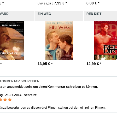
€ *
7,99
€ *
0,00
€ *
UVP
14,95 €
VARD
EIN WEG
RED DIRT
 *
13,95
€ *
12,99
€ *
 KOMMENTAR SCHREIBEN
ssen
angemeldet
sein, um einen Kommentar schreiben zu können.
ng
21.07.2014
schreibt:
inzelbewertungen zu diesen drei Filmen stehen bei den einzelnen Filmen.