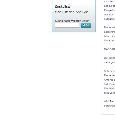
man ihm 
Schlag s
Ønskeliste
Perspekt
eine Liste von: Atle Lysa
sich sein
gutausse
Suche nach weiteren Listen:
GO!
Fortan wi
Selbstfi
lieben l
Luca und
MASCARP
Die groß
mehr gro
Antonio 
Freundes
Antonio s
hat. Es 
Zuneigun
sein Verh
Wird Anto
bereithäl