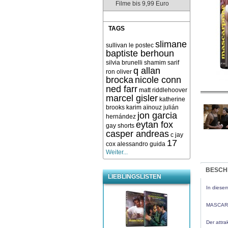
Filme bis 9,99 Euro
TAGS
slimane
sullivan le postec
baptiste berhoun
silvia brunelli
shamim sarif
q allan
ron oliver
brocka
nicole conn
ned farr
matt riddlehoover
marcel gisler
katherine
brooks
karim aïnouz
julián
jon garcia
hernández
eytan fox
gay shorts
casper andreas
c jay
17
cox
alessandro guida
Weiter...
BESCH
LIEBLINGSLISTEN
In diese
MASCARPO
Der attra