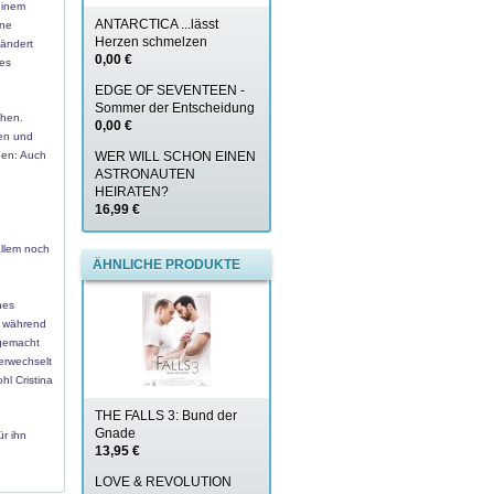
einem
ANTARCTICA ...lässt
ine
Herzen schmelzen
 ändert
0,00 €
des
EDGE OF SEVENTEEN -
Sommer der Entscheidung
chen.
0,00 €
nen und
hen: Auch
WER WILL SCHON EINEN
ASTRONAUTEN
HEIRATEN?
16,99 €
llem noch
ÄHNLICHE PRODUKTE
nes
, während
 gemacht
erwechselt
l Cristina
THE FALLS 3: Bund der
Gnade
ür ihn
13,95 €
LOVE & REVOLUTION