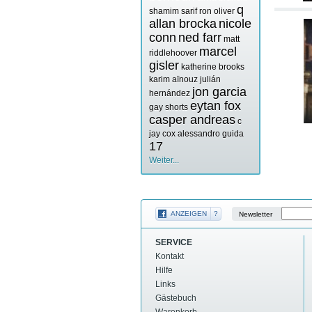
q
shamim sarif
ron oliver
allan brocka
nicole
conn
ned farr
matt
marcel
riddlehoover
gisler
katherine brooks
karim aïnouz
julián
jon garcia
hernández
eytan fox
gay shorts
casper andreas
c
jay cox
alessandro guida
17
Weiter...
ANZEIGEN
?
Newsletter
SERVICE
Kontakt
Hilfe
Links
Gästebuch