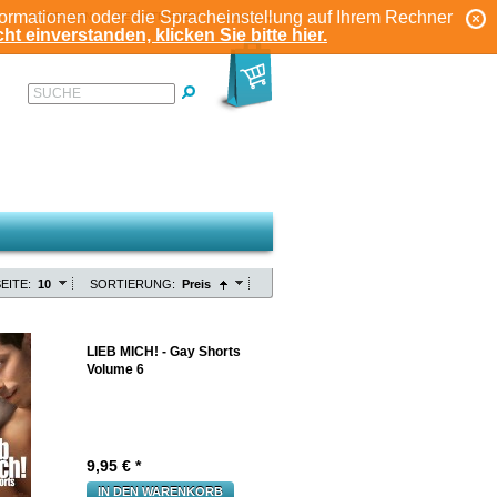
formationen oder die Spracheinstellung auf Ihrem Rechner
ANMELDEN
REGISTRIEREN
KONTO
ht einverstanden, klicken Sie bitte hier.
SUCHE
EITE:
10
SORTIERUNG:
Preis
LIEB MICH! - Gay Shorts
Volume 6
9,95
€ *
IN DEN WARENKORB