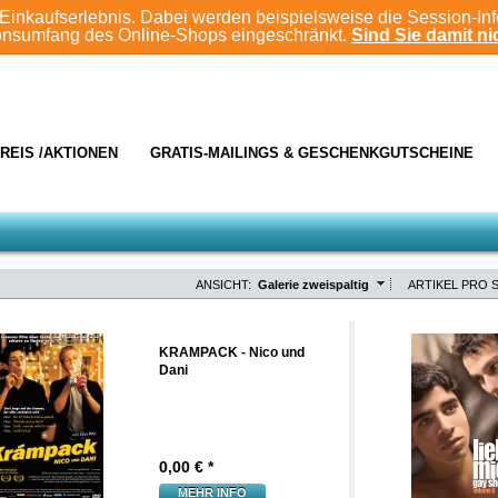
Einkaufserlebnis. Dabei werden beispielsweise die Session-In
ionsumfang des Online-Shops eingeschränkt.
Sind Sie damit nic
REIS /AKTIONEN
GRATIS-MAILINGS & GESCHENKGUTSCHEINE
ANSICHT:
Galerie zweispaltig
ARTIKEL PRO S
KRAMPACK - Nico und
Dani
0,00
€ *
MEHR INFO