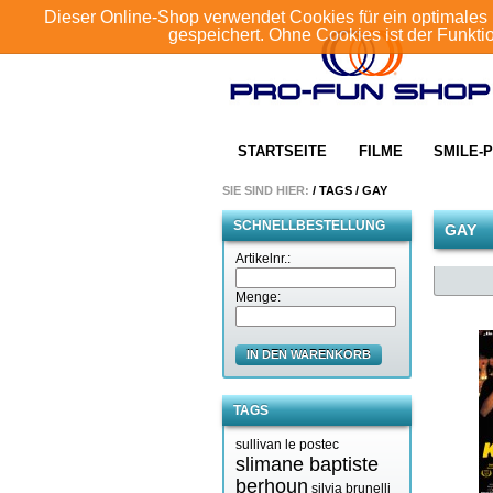
Dieser Online-Shop verwendet Cookies für ein optimales 
gespeichert. Ohne Cookies ist der Funkt
STARTSEITE
FILME
SMILE-P
SIE SIND HIER:
/
TAGS
/
GAY
SCHNELLBESTELLUNG
GAY
Artikelnr.:
Menge:
IN DEN WARENKORB
TAGS
sullivan le postec
slimane baptiste
berhoun
silvia brunelli