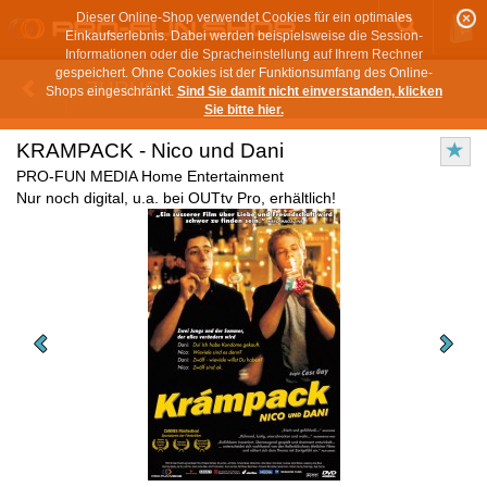
Dieser Online-Shop verwendet Cookies für ein optimales
Einkaufserlebnis. Dabei werden beispielsweise die Session-
Informationen oder die Spracheinstellung auf Ihrem Rechner
gespeichert. Ohne Cookies ist der Funktionsumfang des Online-
ZURÜCK
Shops eingeschränkt.
Sind Sie damit nicht einverstanden, klicken
Sie bitte hier.
KRAMPACK - Nico und Dani
PRO-FUN MEDIA Home Entertainment
Nur noch digital, u.a. bei OUTtv Pro, erhältlich!