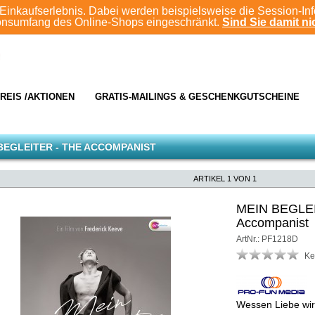
Einkaufserlebnis. Dabei werden beispielsweise die Session-In
ionsumfang des Online-Shops eingeschränkt.
Sind Sie damit nic
REIS /AKTIONEN
GRATIS-MAILINGS & GESCHENKGUTSCHEINE
BEGLEITER - THE ACCOMPANIST
ARTIKEL 1 VON 1
MEIN BEGLEI
Accompanist
ArtNr.: PF1218D
Ke
Wessen Liebe wi