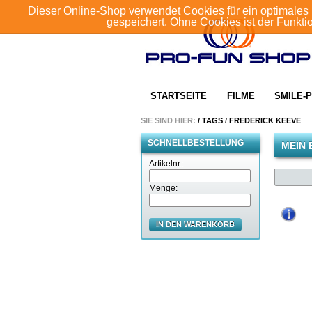
Dieser Online-Shop verwendet Cookies für ein optimales 
gespeichert. Ohne Cookies ist der Funkt
STARTSEITE
FILME
SMILE-P
SIE SIND HIER:
/
TAGS
/
FREDERICK KEEVE
SCHNELLBESTELLUNG
MEIN 
Artikelnr.:
Menge:
IN DEN WARENKORB