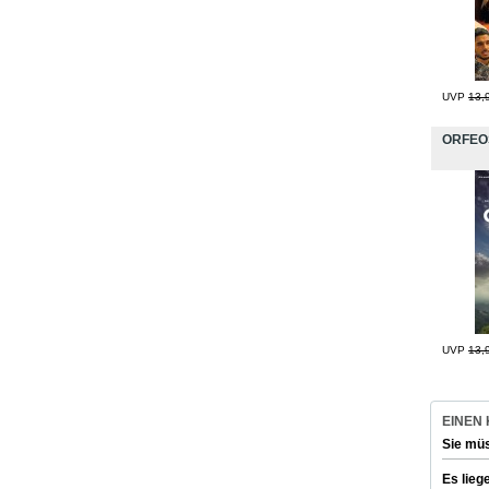
UVP
13,
ORFEO
UVP
13,
EINEN
Sie mü
Es lieg