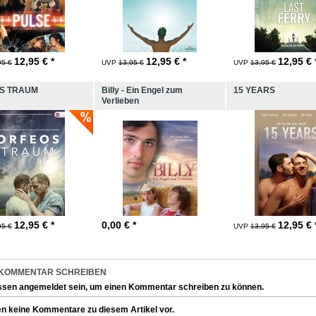
12,95
€ *
12,95
€ *
12,95
€ 
95 €
UVP
13,95 €
UVP
13,95 €
S TRAUM
Billy - Ein Engel zum
15 YEARS
Verlieben
12,95
€ *
0,00
€ *
12,95
€ 
95 €
UVP
13,95 €
 KOMMENTAR SCHREIBEN
ssen
angemeldet
sein, um einen Kommentar schreiben zu können.
en keine Kommentare zu diesem Artikel vor.