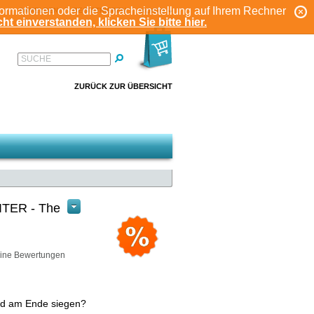
formationen oder die Spracheinstellung auf Ihrem Rechner
ANMELDEN
REGISTRIEREN
KONTO
ht einverstanden, klicken Sie bitte hier.
SUCHE
ZURÜCK ZUR ÜBERSICHT
TER - The
ine Bewertungen
rd am Ende siegen?