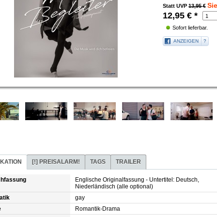
Si
Statt UVP
13,95 €
12,95
€
*
Sofort lieferbar.
ANZEIGEN
?
IKATION
[!]
PREISALARM!
TAGS
TRAILER
chfassung
Englische Originalfassung - Untertitel: Deutsch,
Niederländisch (alle optional)
atik
gay
e
Romantik-Drama