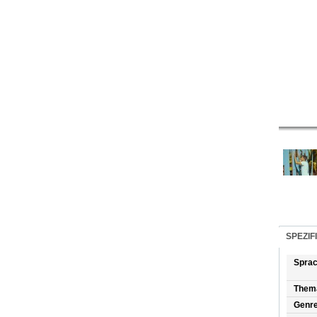
SPEZIF
Spra
Them
Genr