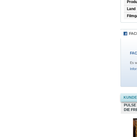
Produ
Land
Filmg
FAC
FAC
Es w
Info
KUNDEN
PULSE
DIE FR