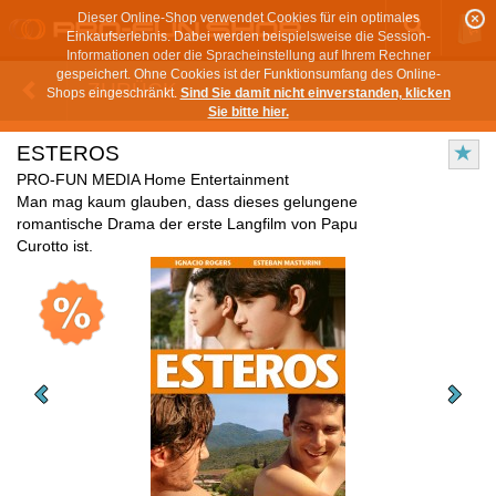
Dieser Online-Shop verwendet Cookies für ein optimales
Einkaufserlebnis. Dabei werden beispielsweise die Session-
Informationen oder die Spracheinstellung auf Ihrem Rechner
gespeichert. Ohne Cookies ist der Funktionsumfang des Online-
ZURÜCK
Shops eingeschränkt.
Sind Sie damit nicht einverstanden, klicken
Sie bitte hier.
ESTEROS
PRO-FUN MEDIA Home Entertainment
Man mag kaum glauben, dass dieses gelungene
romantische Drama der erste Langfilm von Papu
Curotto ist.