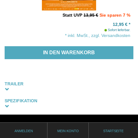
Statt UVP
13,95 €
Sie sparen 7 %
12,95
€
*
Sofort lieferbar.
* inkl. MwSt., zzgl. Versandkosten
IN DEN WARENKORB
TRAILER
SPEZIFIKATION
Sprachfassung
Spanische Originalfassung - Untertitel: Deutsch (optional)
Thematik
ANMELDEN
MEIN KONTO
STARTSEITE
gay