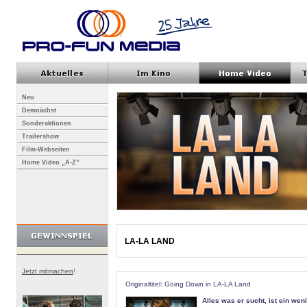
Neu
Demnächst
Sonderaktionen
Trailershow
Film-Webseiten
Home Video „A-Z”
LA-LA LAND
Jetzt mitmachen
!
Originaltitel: Going Down in LA-LA Land
Alles was er sucht, ist ein weni