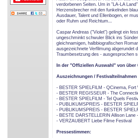
verdorbenen Seiten. Um in "LA-LA Land"
Herzensbrecher mit den funkelnden bla
Ausdauer, Talent und Ellenbogen, er mus
oder Ruhm und Reichtum...
Caspar Andreas ("Violet") gelingt ein fe
ungeschminkt schwuler Blick ins Sünde
gleichnamigen, halbbiografischen Roman 
ausgezeichnete Verfilmung abgerundet d
Traumbesetzung des - ausgesprochen se
In der "Offiziellen Auswahl" von über 
Auszeichnungen / Festivalteilnahmen
- BESTER SPIELFILM - QCinema, Fort 
- BESTER REGISSEUR - The Connecticu
- BESTER SPIELFILM - Tel Quels Festiva
- PUBLIKUMSPREIS - BESTER SPIELFIL
- PUBLIKUMSPREIS - BESTER SPIELFILM
- BESTE DARSTELLERIN Allison Lane - Ir
- VERZAUBERT Liebe Filme Festival
Pressestimmen: