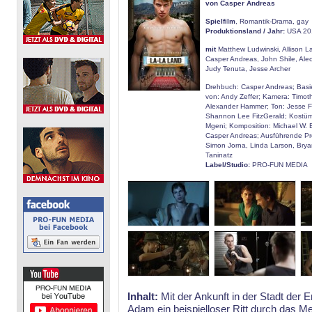
von Casper Andreas
Spielfilm
, Romantik-Drama, gay
Produktionsland / Jahr:
USA 20
mit
Matthew Ludwinski, Allison L
Casper Andreas, John Shile, Ale
Judy Tenuta, Jesse Archer
Drehbuch: Casper Andreas; Bas
von: Andy Zeffer; Kamera: Timoth
Alexander Hammer; Ton: Jesse Fe
Shannon Lee FitzGerald; Kostü
Mgeni; Komposition: Michael W. 
Casper Andreas; Ausführende Pr
Simon Jorna, Linda Larson, Brya
Taninatz
Label/Studio:
PRO-FUN MEDIA
Inhalt:
Mit der Ankunft in der Stadt der 
Adam ein beispielloser Ritt durch das Me