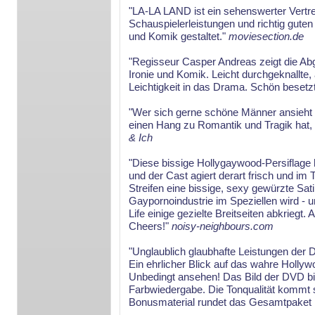
"LA-LA LAND ist ein sehenswerter Vertre
Schauspielerleistungen und richtig gute
und Komik gestaltet."
moviesection.de
"Regisseur Casper Andreas zeigt die Ab
Ironie und Komik. Leicht durchgeknallte
Leichtigkeit in das Drama. Schön besetzt
"Wer sich gerne schöne Männer ansieht
einen Hang zu Romantik und Tragik hat, s
& Ich
"Diese bissige Hollygaywood-Persiflage h
und der Cast agiert derart frisch und 
Streifen eine bissige, sexy gewürzte Sat
Gaypornoindustrie im Speziellen wird -
Life einige gezielte Breitseiten abkrieg
Cheers!"
noisy-neighbours.com
"Unglaublich glaubhafte Leistungen der Da
Ein ehrlicher Blick auf das wahre Hollyw
Unbedingt ansehen! Das Bild der DVD bie
Farbwiedergabe. Die Tonqualität kommt s
Bonusmaterial rundet das Gesamtpaket 