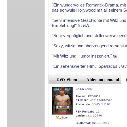
"Ein wundervolles Romantik-Drama, mit 
das schwule Hollywood mit all seinem S
"Sehr intensive Geschichte mit Witz und 
Empfehlung!"
XTRA
"Sehr vergnüglich und stellenweise genü
"Sexy, witzig und überzeugend romantis
"Mit Witz und Humor inszeniert."
rik
"Ein sehenswerter Film."
Spartacus Trav
LA-LA LAND
Titel-Nr.:
PFD1057
EAN/UPC:
4031846910570
Preiscode:
SD 65 / HD 66
FSK-Freigabe:
16
Laufzeit:
ca. 104 Min.
Zoom
Bildformat:
16:9 (1,85:1)