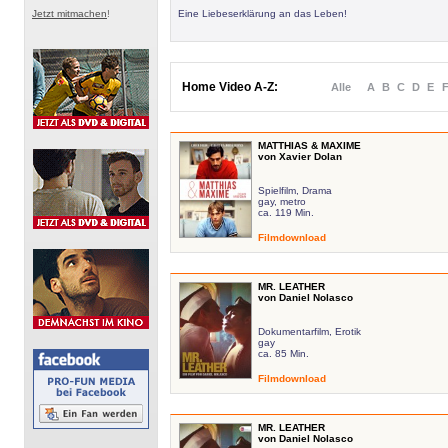
Jetzt mitmachen
!
Eine Liebeserklärung an das Leben!
Home Video A-Z:
Alle
A
B
C
D
E
MATTHIAS & MAXIME
von Xavier Dolan
Spielfilm, Drama
gay, metro
ca. 119 Min.
Filmdownload
MR. LEATHER
von Daniel Nolasco
Dokumentarfilm, Erotik
gay
ca. 85 Min.
Filmdownload
MR. LEATHER
von Daniel Nolasco