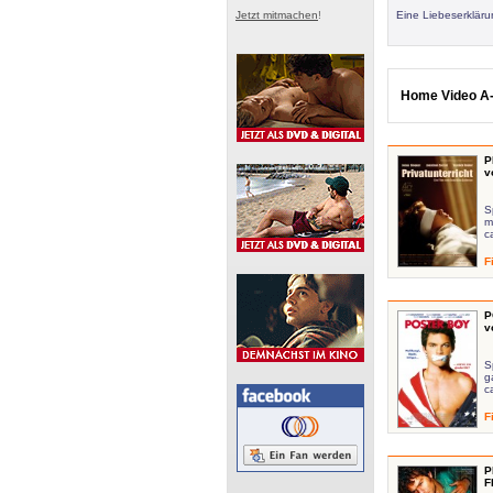
Jetzt mitmachen
!
Eine Liebeserklär
Home Video A-
P
v
S
m
c
F
P
v
S
g
c
F
P
F