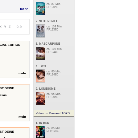
ca. 87 Min.
PF1265D
mehr
2. SEITENSPIEL
X
Y
Z
0-9
ca. 134 Min.
PF1257D
3. MASCARPONE
CIAL EDITION
ca. 101 Min.
PF1244D
4. TWO
ca. 80 Min.
mehr
PF1248D
IST DEINE
5. LONESOME
ca. 95 Min.
Lewis
PF1256D
Video on Demand TOP 5
mehr
1. IN BED
ca. 85 Min.
PFD1264
IST DEINE