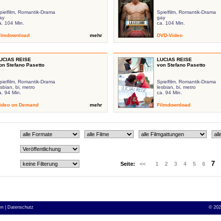
pielfilm, Romantik-Drama
Spielfilm, Romantik-Drama
ay
gay
a. 104 Min.
ca. 104 Min.
ilmdownload
mehr
DVD-Video
UCIAS REISE
LUCIAS REISE
on Stefano Pasetto
von Stefano Pasetto
pielfilm, Romantik-Drama
Spielfilm, Romantik-Drama
esbian, bi, metro
lesbian, bi, metro
a. 94 Min.
ca. 94 Min.
ideo on Demand
mehr
Filmdownload
7
Seite:
<<
1
2
3
4
5
6
n |
Datenschutz
©
202