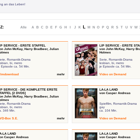
ung an das Leben!
L
Z:
Alle
A
B
C
D
E
F
G
H
I
J
K
M
N
O
P
Q
R
S
T
U
V
W
IP SERVICE - ERSTE STAFFEL
LIP SERVICE - ERSTE ST
on John McKay, Harry Bradbeer, Julian
von John McKay, Harry Bra
olmes
Holmes
erie, Romantik-Drama
Serie, Romantik-Drama
esbian, bi, metro
lesbian, bi, metro
e Episode ca. 54 Min.
je Episode ca. 54 Min.
ilmdownload
mehr
Video on Demand
IP SERVICE - DIE KOMPLETTE ERSTE
LA-LA LAND
TAFFEL [2 DVDS]
von Casper Andreas
on John McKay, Harry Bradbeer, Julian
olmes
erie, Romantik-Drama
Spielfilm, Romantik-Drama
esbian, bi, metro
gay
a. 346 Min.
ca. 104 Min.
VD-Box S.E.
mehr
Video on Demand
A-LA LAND
LA-LA LAND
on Casper Andreas
von Casper Andreas