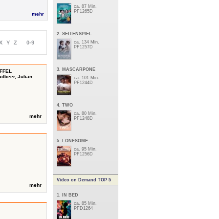
ca. 87 Min.
PF1265D
mehr
2. SEITENSPIEL
X
Y
Z
0-9
ca. 134 Min.
PF1257D
3. MASCARPONE
AFFEL
dbeer, Julian
ca. 101 Min.
PF1244D
4. TWO
ca. 80 Min.
mehr
PF1248D
5. LONESOME
ca. 95 Min.
PF1256D
Video on Demand TOP 5
mehr
1. IN BED
ca. 85 Min.
PFD1264