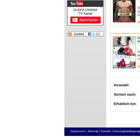
S
g
c
F
L
v
S
l
c
V
Auswahl:
Sortiert nach:
Erhältlich bei:
Impressum |
Sitemap |
Kontakt |
Nutzungsbedingunge