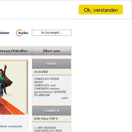
Ok, verstanden
19.10.2022
CINEPLEX PRIDE
NIGHT
CINEPLEX und
CINEMIEN starten
gemeinsame QUEERE
FILMREIHE
mehr
DVD-Video TOP 5
Musik verstaubte
1. WIR WERDEN
UNSTERBLICH SEIN