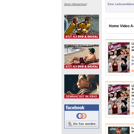
Jetzt mitmachen
!
Eine Liebeserklär
Home Video A-
L
v
H
S
l
j
F
L
S
v
H
S
l
c
D
L
v