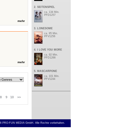
2. SEITENSPIEL
ca. 134 Min.
PFD1257
mehr
3. LONESOME
ca. 95 Min.
PFV1256
4. I LOVE YOU MORE
ca. 92 Min.
PFD1266
mehr
5. MASCARPONE
ca. 101 Min.
PFV1244
8
9
10
>>
6 PRO-FUN MEDIA GmbH. Alle Rechte vorbehalten.