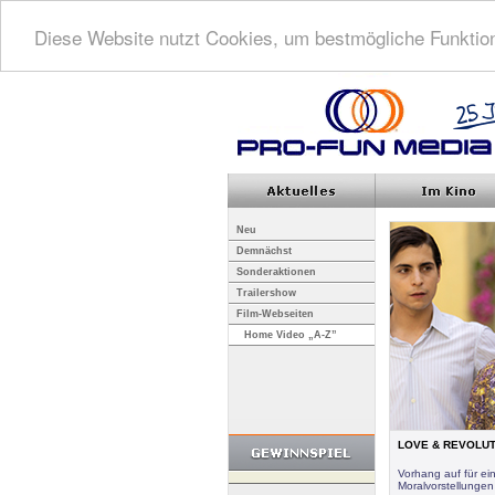
Diese Website nutzt Cookies, um bestmögliche Funktion
Neu
Demnächst
Sonderaktionen
Trailershow
Film-Webseiten
Home Video „A-Z”
LOVE & REVOLUTIO
Vorhang auf für e
Moralvorstellungen