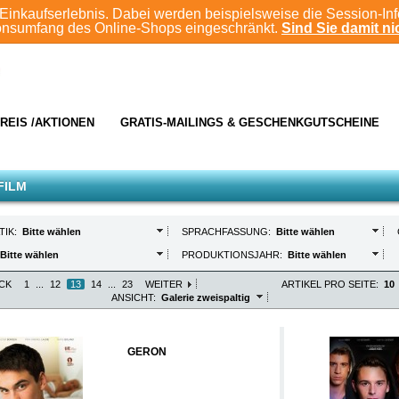
Einkaufserlebnis. Dabei werden beispielsweise die Session-In
ionsumfang des Online-Shops eingeschränkt.
Sind Sie damit nic
REIS /AKTIONEN
GRATIS-MAILINGS & GESCHENKGUTSCHEINE
FILM
TIK:
Bitte wählen
SPRACHFASSUNG:
Bitte wählen
Bitte wählen
PRODUKTIONSJAHR:
Bitte wählen
CK
1
...
12
13
14
...
23
WEITER
ARTIKEL PRO SEITE:
10
ANSICHT:
Galerie zweispaltig
GERON