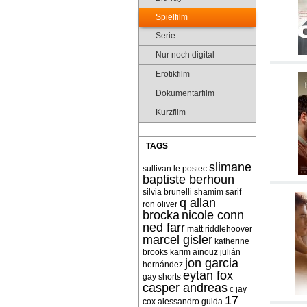
Spielfilm
Serie
Nur noch digital
Erotikfilm
Dokumentarfilm
Kurzfilm
TAGS
slimane
sullivan le postec
baptiste berhoun
silvia brunelli
shamim sarif
q allan
ron oliver
brocka
nicole conn
ned farr
matt riddlehoover
marcel gisler
katherine
brooks
karim aïnouz
julián
jon garcia
hernández
eytan fox
gay shorts
casper andreas
c jay
17
cox
alessandro guida