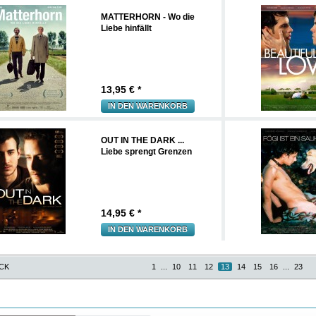
MATTERHORN - Wo die
Liebe hinfällt
13,95
€ *
IN DEN WARENKORB
OUT IN THE DARK ...
Liebe sprengt Grenzen
14,95
€ *
IN DEN WARENKORB
CK
1
...
10
11
12
13
14
15
16
...
23