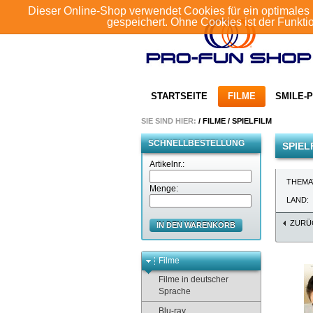
Dieser Online-Shop verwendet Cookies für ein optimales 
gespeichert. Ohne Cookies ist der Funkt
STARTSEITE
FILME
SMILE-P
SIE SIND HIER:
/
FILME
/
SPIELFILM
SCHNELLBESTELLUNG
SPIEL
Artikelnr.:
THEMA
Menge:
LAND:
ZURÜ
IN DEN WARENKORB
Filme
Filme in deutscher
Sprache
Blu-ray