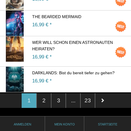
THE BEARDED MERMAID
16,99
€ *
WER WILL SCHON EINEN ASTRONAUTEN
HEIRATEN?
16,99
€ *
DARKLANDS: Bist du bereit tiefer zu gehen?
16,99
€ *
1
2
3
...
23
ANMELDEN
MEIN KONTO
STARTSEITE