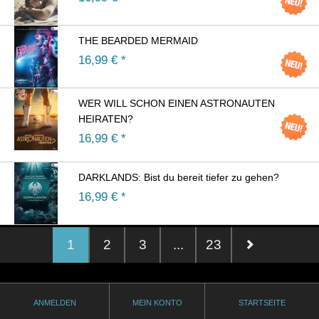
THE BEARDED MERMAID
16,99
€ *
WER WILL SCHON EINEN ASTRONAUTEN
HEIRATEN?
16,99
€ *
DARKLANDS: Bist du bereit tiefer zu gehen?
16,99
€ *
1
2
3
...
23
ANMELDEN
MEIN KONTO
STARTSEITE