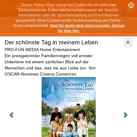
Dieser Online-Shop verwendet Cookies für ein optimales
Einkaufserlebnis. Dabei werden beispielsweise die Session-
Informationen oder die Spracheinstellung auf Ihrem Rechner
gespeichert. Ohne Cookies ist der Funktionsumfang des Online-
ZURÜCK
Shops eingeschränkt.
Sind Sie damit nicht einverstanden, klicken
Sie bitte hier.
Der schönste Tag in meinem Leben
PRO-FUN MEDIA Home Entertainment
Ein preisgekrönter Familienreigen voll ernster
Untertöne mit einem zärtlichen Blick auf die
Menschen und das, was sie aus Liebe tun. Von
OSCAR-Nominee Cristina Comencini