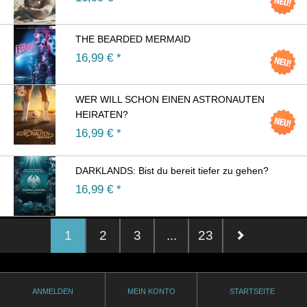
THE BEARDED MERMAID
16,99
€ *
WER WILL SCHON EINEN ASTRONAUTEN
HEIRATEN?
16,99
€ *
DARKLANDS: Bist du bereit tiefer zu gehen?
16,99
€ *
1
2
3
...
23
ANMELDEN
MEIN KONTO
STARTSEITE