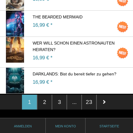
THE BEARDED MERMAID
16,99
€ *
WER WILL SCHON EINEN ASTRONAUTEN
HEIRATEN?
16,99
€ *
DARKLANDS: Bist du bereit tiefer zu gehen?
16,99
€ *
1
2
3
...
23
ANMELDEN
MEIN KONTO
STARTSEITE