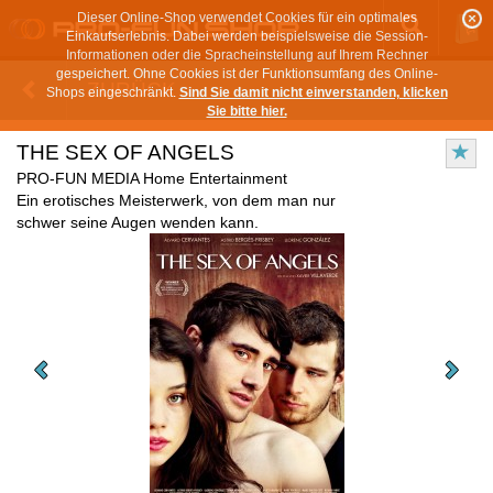
Dieser Online-Shop verwendet Cookies für ein optimales
Einkaufserlebnis. Dabei werden beispielsweise die Session-
Informationen oder die Spracheinstellung auf Ihrem Rechner
gespeichert. Ohne Cookies ist der Funktionsumfang des Online-
ZURÜCK
Shops eingeschränkt.
Sind Sie damit nicht einverstanden, klicken
Sie bitte hier.
THE SEX OF ANGELS
PRO-FUN MEDIA Home Entertainment
Ein erotisches Meisterwerk, von dem man nur
schwer seine Augen wenden kann.