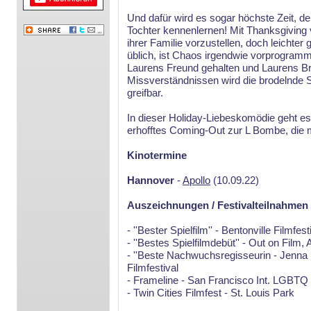
Und dafür wird es sogar höchste Zeit, d
Tochter kennenlernen! Mit Thanksgiving 
ihrer Familie vorzustellen, doch leichter
üblich, ist Chaos irgendwie vorprogrammie
Laurens Freund gehalten und Laurens Brud
Missverständnissen wird die brodelnde 
greifbar.
In dieser Holiday-Liebeskomödie geht es 
erhofftes Coming-Out zur L Bombe, die mi
Kinotermine
Hannover
-
Apollo
(10.09.22)
Auszeichnungen / Festivalteilnahmen
- ''Bester Spielfilm'' - Bentonville Filmfest
- ''Bestes Spielfilmdebüt'' - Out on Film, 
- ''Beste Nachwuchsregisseurin - Jenna 
Filmfestival
- Frameline - San Francisco Int. LGBTQ 
- Twin Cities Filmfest - St. Louis Park