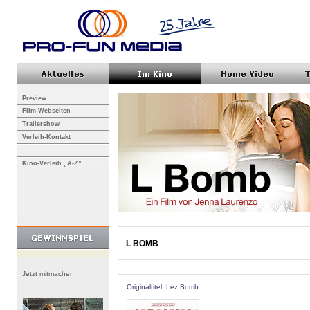
Preview
Film-Webseiten
Trailershow
Verleih-Kontakt
Kino-Verleih „A-Z”
L BOMB
Jetzt mitmachen
!
Originaltitel: Lez Bomb