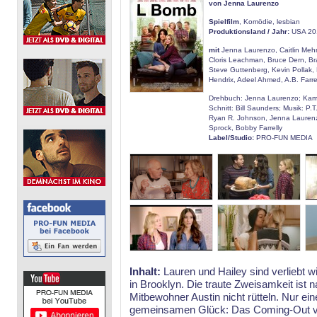
von Jenna Laurenzo
Spielfilm
, Komödie, lesbian
Produktionsland / Jahr:
USA 20
mit
Jenna Laurenzo, Caitlin Mehn
Cloris Leachman, Bruce Dern, Br
Steve Guttenberg, Kevin Pollak,
Hendrix, Adeel Ahmed, A.B. Farre
Drehbuch: Jenna Laurenzo; Kame
Schnitt: Bill Saunders; Musik: P.
Ryan R. Johnson, Jenna Laurenz
Sprock, Bobby Farrelly
Label/Studio:
PRO-FUN MEDIA
Inhalt:
Lauren und Hailey sind verliebt 
in Brooklyn. Die traute Zweisamkeit ist 
Mitbewohner Austin nicht rütteln. Nur e
gemeinsamen Glück: Das Coming-Out vo