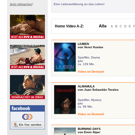
Jetzt mitmachen
!
Eine Liebeserklärung an das Leben!
Alle
Home Video A-Z:
A
B
C
D
E
LIUBEN
von Venci Kostov
Spielfilm, Drama
gay
ca. 109 Min.
Video on Demand
ALMAMULA
von Juan Sebastián Torales
Spielfilm, Mystery
gay
ca. 96 Min.
Video on Demand
BURNING DAYS
von Emin Alper