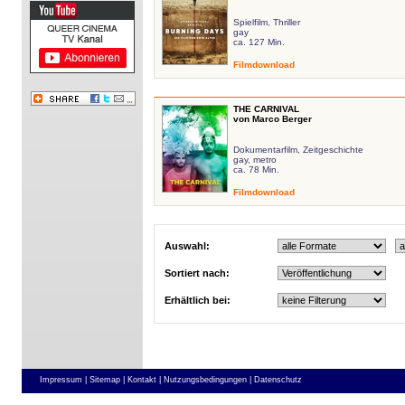
Spielfilm, Thriller
gay
ca. 127 Min.
Filmdownload
THE CARNIVAL
von Marco Berger
Dokumentarfilm, Zeitgeschichte
gay, metro
ca. 78 Min.
Filmdownload
Auswahl:
Sortiert nach:
Erhältlich bei:
Impressum |
Sitemap |
Kontakt |
Nutzungsbedingungen |
Datenschutz