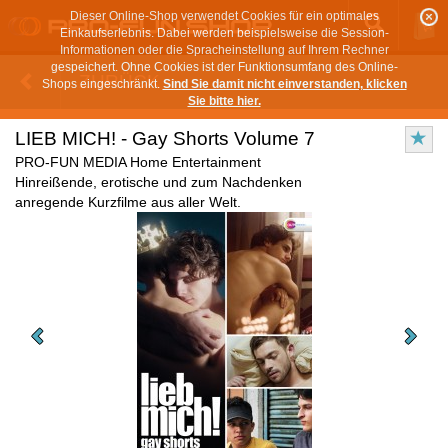
Dieser Online-Shop verwendet Cookies für ein optimales
Einkaufserlebnis. Dabei werden beispielsweise die Session-
Informationen oder die Spracheinstellung auf Ihrem Rechner
gespeichert. Ohne Cookies ist der Funktionsumfang des Online-
ZURÜCK
Shops eingeschränkt.
Sind Sie damit nicht einverstanden, klicken
Sie bitte hier.
LIEB MICH! - Gay Shorts Volume 7
PRO-FUN MEDIA Home Entertainment
Hinreißende, erotische und zum Nachdenken
anregende Kurzfilme aus aller Welt.